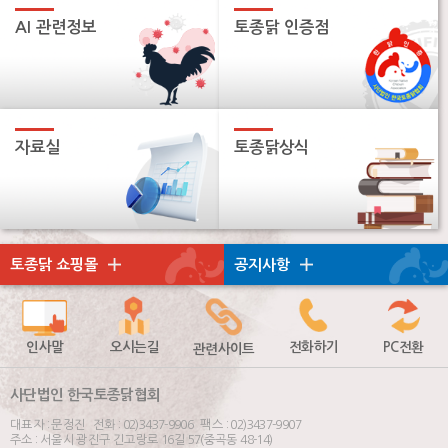
AI 관련정보
토종닭 인증점
자료실
토종닭상식
토종닭 쇼핑몰
공지사항
인사말
오시는길
전화하기
PC전환
관련사이트
사단법인 한국토종닭협회
대표자 : 문정진 전화 : 02)3437-9906 팩스 : 02)3437-9907
주소 : 서울시 광진구 긴고랑로 16길 57(중곡동 48-14)