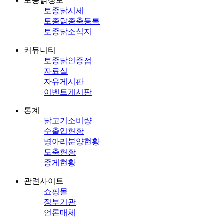
토종닭정보
토종닭시세
토종닭종축등록
토종닭소식지
커뮤니티
토종닭인증점
자료실
자유게시판
이벤트게시판
통계
닭고기소비량
수출입현황
병아리분양현황
도축현황
종게현황
관련사이트
쇼핑몰
정부기관
언론매체