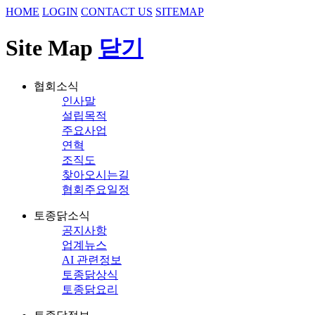
HOME
LOGIN
CONTACT US
SITEMAP
Site Map
닫기
협회소식
인사말
설립목적
주요사업
연혁
조직도
찾아오시는길
협회주요일정
토종닭소식
공지사항
업계뉴스
AI 관련정보
토종닭상식
토종닭요리