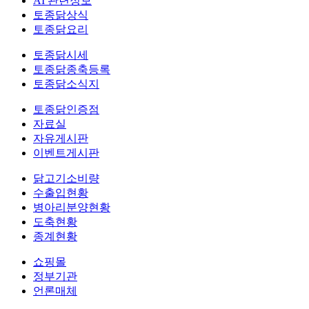
AI 관련정보
토종닭상식
토종닭요리
토종닭시세
토종닭종축등록
토종닭소식지
토종닭인증점
자료실
자유게시판
이벤트게시판
닭고기소비량
수출입현황
병아리분양현황
도축현황
종계현황
쇼핑몰
정부기관
언론매체