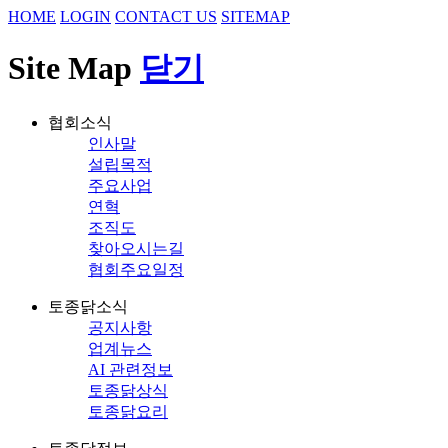
HOME
LOGIN
CONTACT US
SITEMAP
Site Map
닫기
협회소식
인사말
설립목적
주요사업
연혁
조직도
찾아오시는길
협회주요일정
토종닭소식
공지사항
업계뉴스
AI 관련정보
토종닭상식
토종닭요리