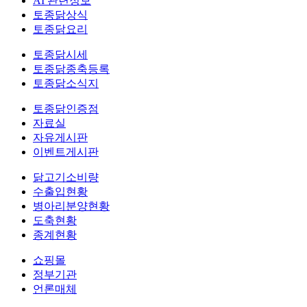
AI 관련정보
토종닭상식
토종닭요리
토종닭시세
토종닭종축등록
토종닭소식지
토종닭인증점
자료실
자유게시판
이벤트게시판
닭고기소비량
수출입현황
병아리분양현황
도축현황
종계현황
쇼핑몰
정부기관
언론매체