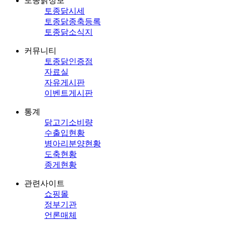
토종닭정보
토종닭시세
토종닭종축등록
토종닭소식지
커뮤니티
토종닭인증점
자료실
자유게시판
이벤트게시판
통계
닭고기소비량
수출입현황
병아리분양현황
도축현황
종게현황
관련사이트
쇼핑몰
정부기관
언론매체