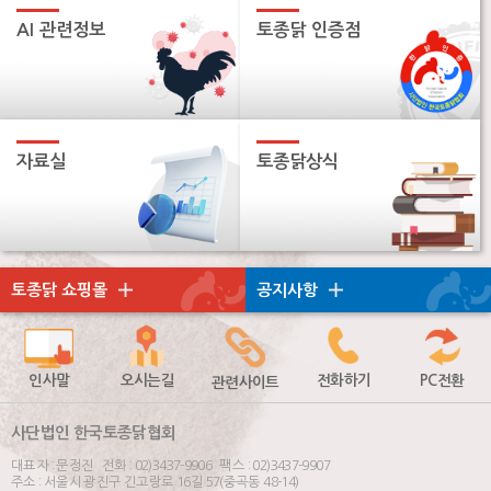
AI 관련정보
토종닭 인증점
자료실
토종닭상식
토종닭 쇼핑몰
공지사항
인사말
오시는길
전화하기
PC전환
관련사이트
사단법인 한국토종닭협회
대표자 : 문정진 전화 : 02)3437-9906 팩스 : 02)3437-9907
주소 : 서울시 광진구 긴고랑로 16길 57(중곡동 48-14)