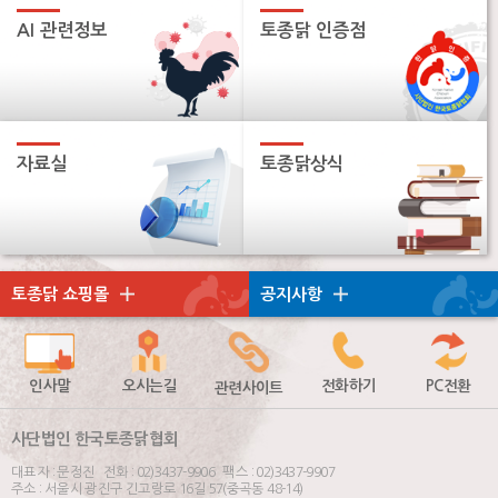
AI 관련정보
토종닭 인증점
자료실
토종닭상식
토종닭 쇼핑몰
공지사항
인사말
오시는길
전화하기
PC전환
관련사이트
사단법인 한국토종닭협회
대표자 : 문정진 전화 : 02)3437-9906 팩스 : 02)3437-9907
주소 : 서울시 광진구 긴고랑로 16길 57(중곡동 48-14)