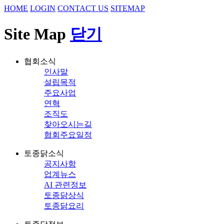
HOME
LOGIN
CONTACT US
SITEMAP
Site Map
닫기
협회소식
인사말
설립목적
주요사업
연혁
조직도
찾아오시는길
협회주요일정
토종닭소식
공지사항
업계뉴스
AI 관련정보
토종닭상식
토종닭요리