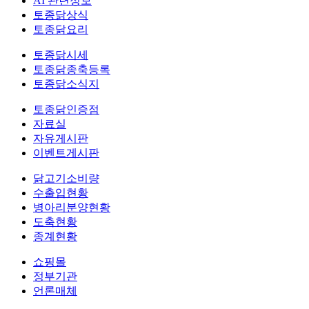
AI 관련정보
토종닭상식
토종닭요리
토종닭시세
토종닭종축등록
토종닭소식지
토종닭인증점
자료실
자유게시판
이벤트게시판
닭고기소비량
수출입현황
병아리분양현황
도축현황
종계현황
쇼핑몰
정부기관
언론매체