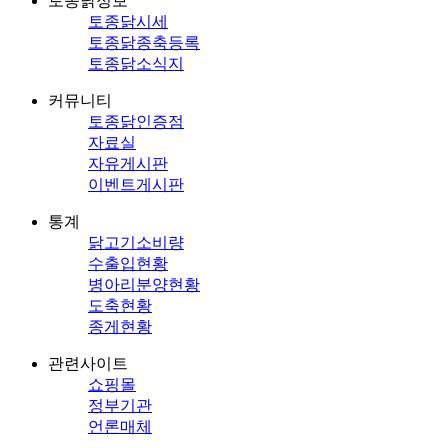
토종닭정보
토종닭시세
토종닭종축등록
토종닭소식지
커뮤니티
토종닭인증점
자료실
자유게시판
이벤트게시판
통계
닭고기소비량
수출입현황
병아리분양현황
도축현황
종게현황
관련사이트
쇼핑몰
정부기관
언론매체